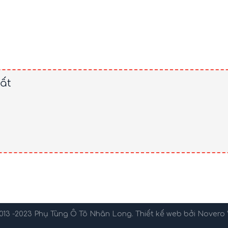
ất
013 -2023
Phụ Tùng Ô Tô Nhân Long
. Thiết kế web bởi
Novero 