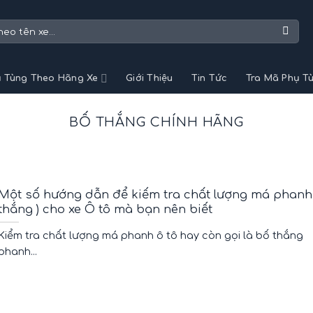
 Tùng Theo Hãng Xe
Giới Thiệu
Tin Tức
Tra Mã Phụ T
BỐ THẮNG CHÍNH HÃNG
Một số hướng dẫn để kiếm tra chất lượng má phanh 
thắng ) cho xe Ô tô mà bạn nên biết
Kiểm tra chất lượng má phanh ô tô hay còn gọi là bố thắng
phanh...