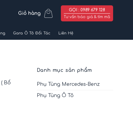
GỌI : 0989 679 128
Giỏ hàng
Tư vấn báo giá & tìm mã
ùng
Gara Ô Tô Đối Tác
Liên Hệ
Danh mục sản phẩm
( Bố
Phụ Tùng Mercedes-Benz
Phụ Tùng Ô Tô