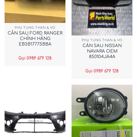
PHỤ TÙNG THÂN & VỎ
CẢN SAU FORD RANGER
CHÍNH HÃNG
PHỤ TÙNG THÂN & VỎ
EB3B17775BBA
CẢN SAU NISSAN
NAVARA OEM
850104JA4A
Gọi 0989 679 128
Gọi 0989 679 128