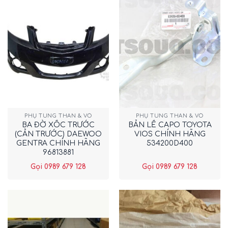
PHỤ TÙNG THÂN & VỎ
PHỤ TÙNG THÂN & VỎ
BA ĐỜ XỐC TRƯỚC
BẢN LỀ CAPO TOYOTA
(CẢN TRƯỚC) DAEWOO
VIOS CHÍNH HÃNG
GENTRA CHÍNH HÃNG
534200D400
96813881
Gọi 0989 679 128
Gọi 0989 679 128