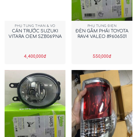
PHỤ TÙNG THÂN & VỎ
PHỤ TÙNG ĐIỆN
CẢN TRƯỚC SUZUKI
ĐÈN GẦM PHẢI TOYOTA
VITARA OEM SZB069NA
RAV4 VALEO 89606501
4,400,000
₫
550,000
₫