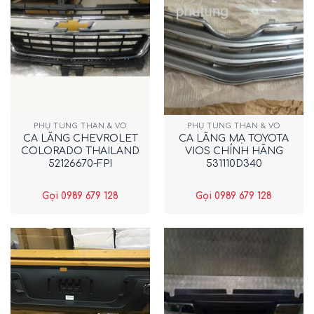
PHỤ TÙNG THÂN & VỎ
PHỤ TÙNG THÂN & VỎ
CA LĂNG CHEVROLET
CA LĂNG MẠ TOYOTA
COLORADO THAILAND
VIOS CHÍNH HÃNG
52126670-FPI
531110D340
Gọi 0989 679 128
Gọi 0989 679 128