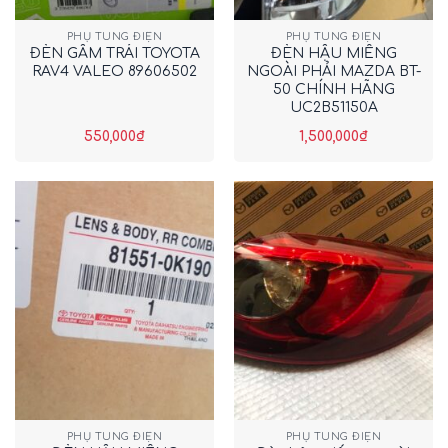
PHỤ TÙNG ĐIỆN
PHỤ TÙNG ĐIỆN
ĐÈN GẦM TRÁI TOYOTA
ĐÈN HẬU MIẾNG
RAV4 VALEO 89606502
NGOÀI PHẢI MAZDA BT-
50 CHÍNH HÃNG
UC2B51150A
550,000
₫
1,500,000
₫
PHỤ TÙNG ĐIỆN
PHỤ TÙNG ĐIỆN