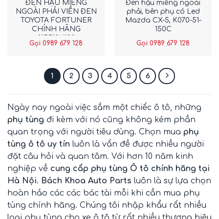
ĐÈN HẬU MIẾNG
Đèn hậu miếng ngoài
NGOÀI PHẢI VIỀN ĐEN
phải, bên phụ có Led
TOYOTA FORTUNER
Mazda CX-5, K070-51-
CHÍNH HÃNG
150C
815510K190
Gọi 0989 679 128
Gọi 0989 679 128
1
2
3
4
5
6
Ngày nay ngoài việc sắm một chiếc ô tô, những
phụ tùng
đi kèm với nó cũng không kém phần
quan trọng với người tiêu dùng. Chọn mua
phụ
tùng ô tô uy tín
luôn là vấn đề được nhiều người
đặt câu hỏi và quan tâm. Với hơn 10 năm kinh
nghiệp về
cung cấp phụ tùng Ô tô chính hãng tại
Hà Nội
.
Bách Khoa Auto Parts
luôn là sự lựa chọn
hoàn hảo các các bác tài mỗi khi cần mua phụ
tùng chính hãng. Chúng tôi nhập khẩu rất nhiều
loại phụ tùng cho xe ô tô từ rất nhiều thương hiệu