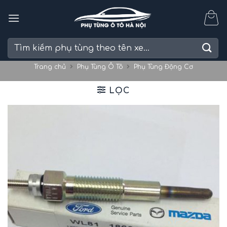
Skip
to
content
Tìm
kiếm:
Trang chủ
Phụ Tùng Ô Tô
Phụ Tùng Động Cơ
LỌC