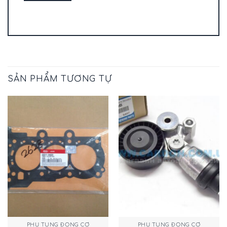
SẢN PHẨM TƯƠNG TỰ
PHỤ TÙNG ĐỘNG CƠ
PHỤ TÙNG ĐỘNG CƠ