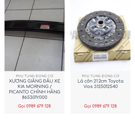
PHỤ TÙNG ĐỘNG CƠ
PHỤ TÙNG ĐỘNG CƠ
XƯƠNG GIẰNG ĐẦU XE
Lá côn 21.2cm Toyota
KIA MORNING /
Vios 3125012540
PICANTO CHÍNH HÃNG
865301Y000
Gọi 0989 679 128
Gọi 0989 679 128