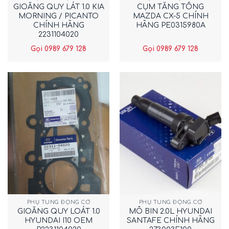
GIOĂNG QUY LÁT 1.0 KIA
CỤM TĂNG TỔNG
MORNING / PICANTO
MAZDA CX-5 CHÍNH
CHÍNH HÃNG
HÃNG PE0315980A
2231104020
Gọi 0989 679 128
Gọi 0989 679 128
PHỤ TÙNG ĐỘNG CƠ
PHỤ TÙNG ĐỘNG CƠ
GIOĂNG QUY LOÁT 1.0
MÔ BIN 2.0L HYUNDAI
HYUNDAI I10 OEM
SANTAFE CHÍNH HÃNG