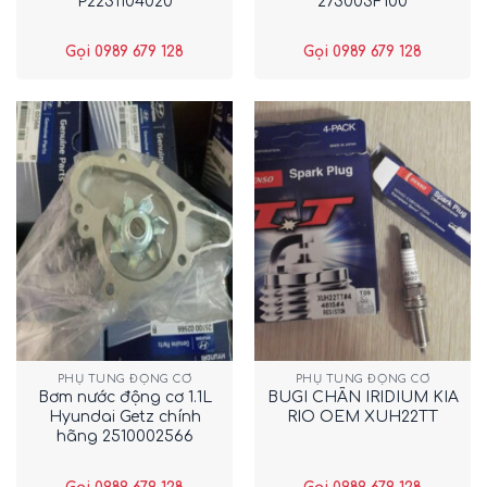
P2231104020
273003F100
Gọi 0989 679 128
Gọi 0989 679 128
PHỤ TÙNG ĐỘNG CƠ
PHỤ TÙNG ĐỘNG CƠ
Bơm nước động cơ 1.1L
BUGI CHÂN IRIDIUM KIA
Hyundai Getz chính
RIO OEM XUH22TT
hãng 2510002566