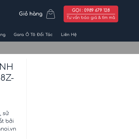
GỌI : 0989 679 128
Giỏ hàng
Tư vấn báo giá & tìm mã
ùng
Gara Ô Tô Đối Tác
Liên Hệ
ANH
8Z-
, sử
ất bởi
noi.vn