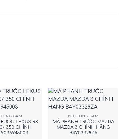
+
 TÙNG GẦM
PHỤ TÙNG GẦM
 TRƯỚC LEXUS RX
MÁ PHANH TRƯỚC MAZDA
30/ 350 CHÍNH
MAZDA 3 CHÍNH HÃNG
9036945003
B4Y03328ZA