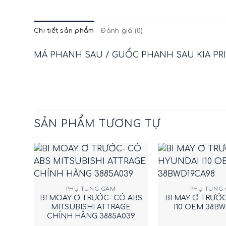
Chi tiết sản phẩm
Đánh giá (0)
MÁ PHANH SAU / GUỐC PHANH SAU KIA PRI
SẢN PHẨM TƯƠNG TỰ
+
+
PHỤ TÙNG GẦM
PHỤ TÙNG
BI MOAY Ơ TRƯỚC- CÓ ABS
BI MAY Ơ TRƯỚ
MITSUBISHI ATTRAGE
I10 OEM 38BW
CHÍNH HÃNG 3885A039