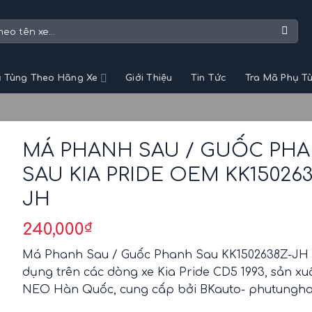
 Tùng Theo Hãng Xe
Giới Thiệu
Tin Tức
Tra Mã Phụ T
MÁ PHANH SAU / GUỐC PH
SAU KIA PRIDE OEM KK150263
JH
240,000
₫
Má Phanh Sau / Guốc Phanh Sau KK1502638Z-JH 
dụng trên các dòng xe Kia Pride CD5 1993, sản xu
NEO Hàn Quốc, cung cấp bởi BKauto- phutungha