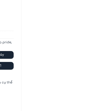
1502638Z-JH số lượng
a pride
,
áy
1
á cụ thể