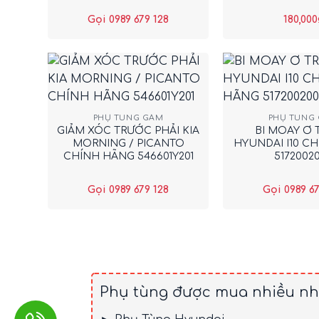
Gọi 0989 679 128
180,000
+
+
PHỤ TÙNG GẦM
PHỤ TÙNG
GIẢM XÓC TRƯỚC PHẢI KIA
BI MOAY Ơ
MORNING / PICANTO
HYUNDAI I10 C
CHÍNH HÃNG 546601Y201
5172002
Gọi 0989 679 128
Gọi 0989 67
Phụ tùng được mua nhiều nh