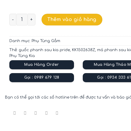
MÁ PHANH SAU / GUỐC PHANH SAU KIA PRIDE OEM KK
Thêm vào giỏ hàng
Danh mục:
Phụ Tùng Gầm
Thẻ:
guốc phanh sau kia pride
,
KK1502638Z
,
má phanh sau ki
Phụ Tùng Kia
Mua Hàng Order
Mua Hàng Tháo M
Gọi : 0989 679 128
Gọi : 0934 333 61
Bạn có thể gọi tới các số hotline trên để được tư vấn và báo gi