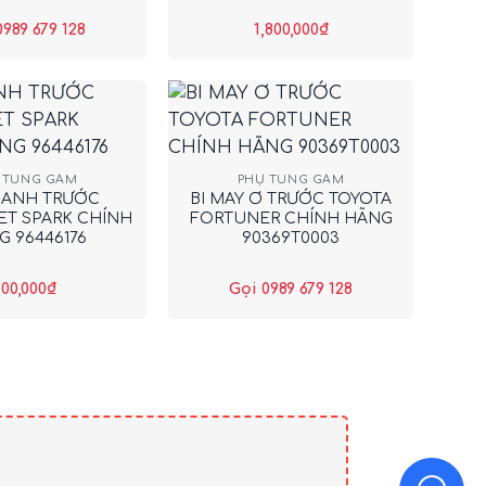
0989 679 128
1,800,000
₫
+
 TÙNG GẦM
PHỤ TÙNG GẦM
HANH TRƯỚC
BI MAY Ơ TRƯỚC TOYOTA
T SPARK CHÍNH
FORTUNER CHÍNH HÃNG
 96446176
90369T0003
00,000
₫
Gọi 0989 679 128