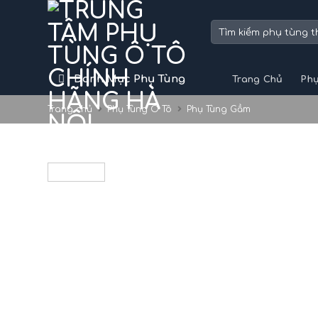
Skip
to
Tìm
kiếm:
content
Danh Mục Phụ Tùng
Trang Chủ
Phụ
Trang chủ
Phụ Tùng Ô Tô
Phụ Tùng Gầm