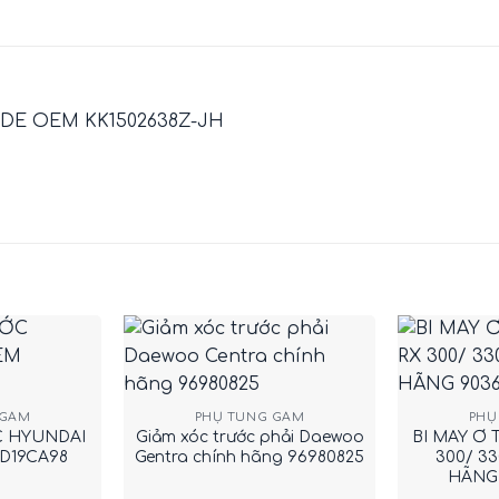
DE OEM KK1502638Z-JH
+
+
 GẦM
PHỤ TÙNG GẦM
PHỤ
C HYUNDAI
Giảm xóc trước phải Daewoo
BI MAY Ơ
D19CA98
Gentra chính hãng 96980825
300/ 3
HÃNG 