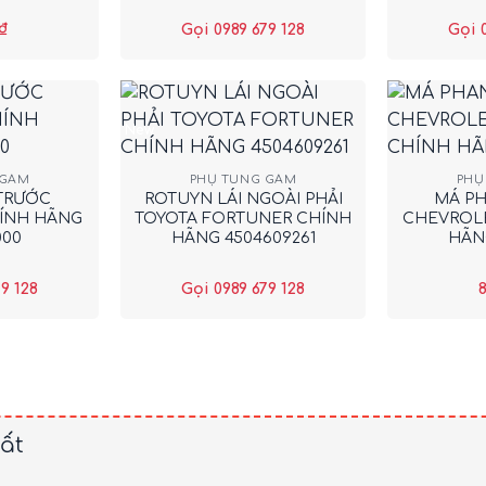
₫
Gọi 0989 679 128
Gọi 
New
+
+
 GẦM
PHỤ TÙNG GẦM
PHỤ
 TRƯỚC
ROTUYN LÁI NGOÀI PHẢI
MÁ P
HÍNH HÃNG
TOYOTA FORTUNER CHÍNH
CHEVROLE
000
HÃNG 4504609261
HÃNG
9 128
Gọi 0989 679 128
8
ất