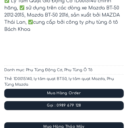
Ly Tâm Quạt Gió Động Cơ 1D0015140 chính
hãng,
sử dụng trên các dòng xe Mazda BT-50
2012-2015, Mazda BT-50 2016, sản xuất bởi MAZDA
Thái Lan,
cung cấp bởi công ty phụ tùng ô tô
Bách Khoa
Danh mục:
Phụ Tùng Động Cơ
,
Phụ Tùng Ô Tô
Thẻ:
1D0015140
,
ly tâm quạt BT50
,
ly tâm quạt Mazda
,
Phụ
Tùng Mazda
Mua Hàng Order
Gọi : 0989 679 128
Mua Hàng Tháo Máy