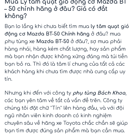
Mua Ly tâm quạt gió động cơ Mazda BT
– 50 chính hãng ở
đâu? Giá có đắt
không?
Bạn lo lắng khi chưa biết tìm mua
ly tâm quạt gió
động cơ Mazda BT-50 Chính hãng
ở đâu? mua
phụ tùng xe
Mazda BT-50
ở đâu?, sợ mua phải
hàng nhái, hàng kém chất lượng, hay sản phẩm
mà bạn nhận được không xứng đáng mà túi tiền
bạn bỏ ra. Thì đó là tâm lí chung của tất cả các
khách hàng khi chưa tìm được nhà cung cấp uy
tín.
Nhưng khi đến với công ty
phụ tùng Bách Khoa
,
các bạn yên tâm về tất cả vấn đề trên. Công ty
chúng tôi đặt chữ “Tín” lên hàng đầu, và với đội
ngũ nhân viên kinh doanh có kinh nghiệm
chuyên sâu về hãng xe Toyota chắc chắn sẽ giúp
bạn tìm được đúng sản phẩm mà bạn cần mua.