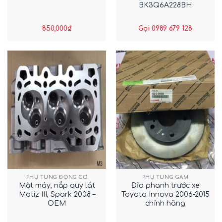
BK3Q6A228BH
850,000
₫
Gọi 0989 679 128
PHỤ TÙNG ĐỘNG CƠ
PHỤ TÙNG GẦM
Mặt máy, nắp quy lát
Đĩa phanh trước xe
Matiz III, Spark 2008 –
Toyota Innova 2006-2015
OEM
chính hãng