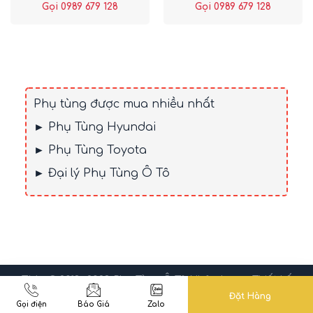
Gọi 0989 679 128
Gọi 0989 679 128
Phụ tùng được mua nhiều nhất
► Phụ Tùng Hyundai
► Phụ Tùng Toyota
► Đại lý Phụ Tùng Ô Tô
TM + © 2013 -2023
Phụ Tùng Ô Tô Nhân Long
. Thiết kế
web bởi
Novero Việt Nam
Đặt Hàng
Gọi điện
Báo Giá
Zalo