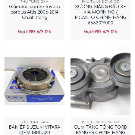
PHỤ TÙNG GẦM
PHỤ TÙNG ĐỘNG CƠ
Giảm xóc sau xe Toyota
XƯƠNG GIẰNG ĐẦU XE
corolla Altis 2006-2014
KIA MORNING /
Chính hãng
PICANTO CHÍNH HÃNG
865301Y000
Gọi 0989 679 128
Gọi 0989 679 128
PHỤ TÙNG GẦM
PHỤ TÙNG ĐỘNG CƠ
BÀN ÉP SUZUKI VITARA
CỤM TĂNG TỔNG FORD
OEM MBC520
RANGER CHÍNH HÃNG