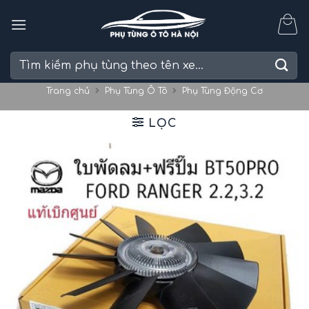
Skip
to
content
Tìm
kiếm:
Trang chủ
Phụ Tùng Ô Tô
Phụ Tùng Động Cơ
LỌC