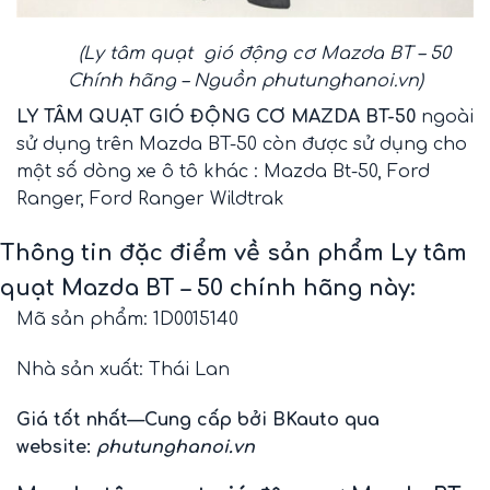
(Ly tâm quạt gió động cơ Mazda BT – 50
Chính hãng – Nguồn
phutunghanoi.vn
)
LY TÂM QUẠT GIÓ ĐỘNG CƠ MAZDA BT-50
ngoài
sử dụng trên Mazda BT-50 còn được sử dụng cho
một số dòng xe ô tô khác :
Mazda Bt-50
,
Ford
Ranger
,
Ford Ranger Wildtrak
Thông tin đặc điểm về sản phẩm Ly tâm
quạt Mazda BT – 50 chính hãng này:
Mã sản phẩm: 1D0015140
Nhà sản xuất: Thái Lan
Giá tốt nhất—Cung cấp bởi BKauto qua
website:
phutunghanoi.vn