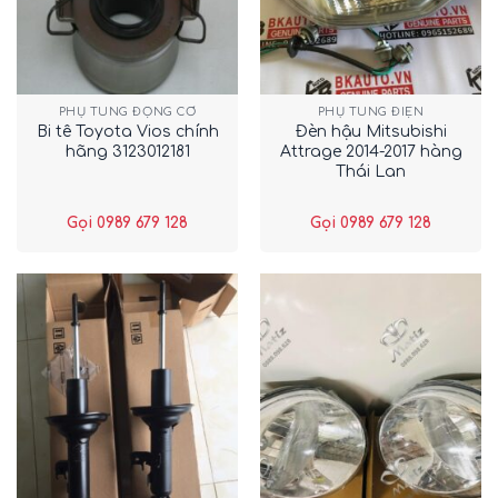
PHỤ TÙNG ĐỘNG CƠ
PHỤ TÙNG ĐIỆN
Bi tê Toyota Vios chính
Đèn hậu Mitsubishi
hãng 3123012181
Attrage 2014-2017 hàng
Thái Lan
Gọi 0989 679 128
Gọi 0989 679 128