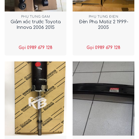
PHỤ TÙNG GẦM
PHỤ TÙNG ĐIỆN
Giảm xóc trước Toyota
Đèn Pha Matiz 2 1999-
Innova 2006 2015
2005
Gọi 0989 679 128
Gọi 0989 679 128