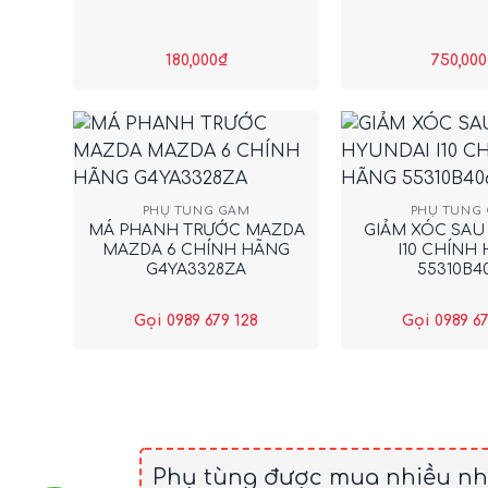
180,000
₫
750,000
+
+
PHỤ TÙNG GẦM
PHỤ TÙNG
MÁ PHANH TRƯỚC MAZDA
GIẢM XÓC SAU
MAZDA 6 CHÍNH HÃNG
I10 CHÍNH
G4YA3328ZA
55310B4
Gọi 0989 679 128
Gọi 0989 67
Phụ tùng được mua nhiều nh