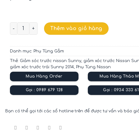
GIẢM XÓC TRƯỚC TRÁI NISSAN SUNNY CHÍNH HÃNG 5
Thêm vào giỏ hàng
Danh mục:
Phụ Tùng Gầm
Thẻ:
Giảm sóc trước nissan Sunny
,
giảm xóc trước Nissan Su
giảm xóc trước trái Sunny 2014
,
Phụ Tùng Nissan
Mua Hàng Order
Mua Hàng Tháo M
Gọi : 0989 679 128
Gọi : 0934 333 61
Bạn có thể gọi tới các số hotline trên để được tư vấn và báo gi