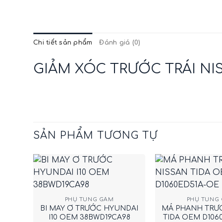
Chi tiết sản phẩm
Đánh giá (0)
GIẢM XÓC TRƯỚC TRÁI NI
SẢN PHẨM TƯƠNG TỰ
+
+
PHỤ TÙNG GẦM
PHỤ TÙNG
BI MAY Ơ TRƯỚC HYUNDAI
MÁ PHANH TRƯ
I10 OEM 38BWD19CA98
TIDA OEM D106