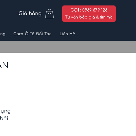
GỌI : 0989 679 128
Giỏ hàng
Tư vấn báo giá & tìm mã
ùng
Gara Ô Tô Đối Tác
Liên Hệ
AN
dụng
 bởi