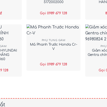
5172002000
HÃNG
₫
Gọi 0989 679 128
8
+
+
PHỤ TÙNG GẦM
Má Phanh Trước Honda Cr-
 GẦM
PHỤ
V
 HYUNDAI
Giảm xó
 HÃNG
Gentra chí
060
Gọi 0989 679 128
9 128
Gọi 
ất