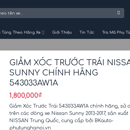
 Tùng Theo Hãng Xe
Giới Thiệu
Tin Tức
Tra Mã Phụ T
GIẢM XÓC TRƯỚC TRÁI NISS
SUNNY CHÍNH HÃNG
543033AW1A
1,800,000
₫
Giảm Xóc Trước Trái 543033AW1A chính hãng, sử 
trên các dòng xe Nissan Sunny 2013-2017, sản xuất
NISSAN Trung Quốc, cung cấp bởi BKauto-
phutunghanoi.vn