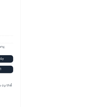
43033AW1A số lượng
nny
,
áy
1
á cụ thể