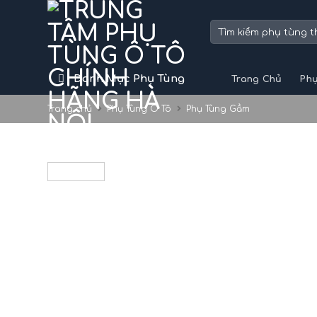
Skip
to
Tìm
kiếm:
content
Danh Mục Phụ Tùng
Trang Chủ
Phụ
Trang chủ
Phụ Tùng Ô Tô
Phụ Tùng Gầm