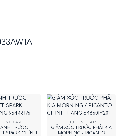
033AW1A
+
 TÙNG GẦM
PHỤ TÙNG GẦM
HANH TRƯỚC
GIẢM XÓC TRƯỚC PHẢI KIA
T SPARK CHÍNH
MORNING / PICANTO