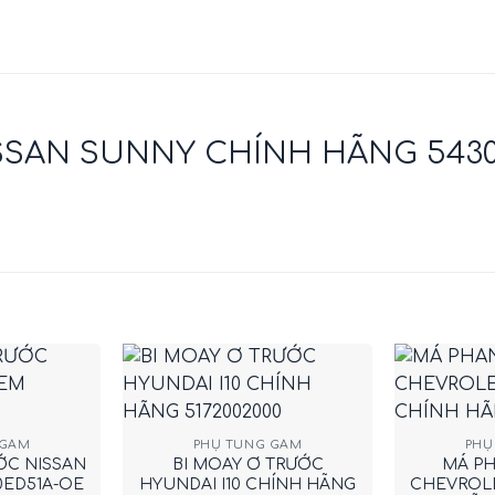
SSAN SUNNY CHÍNH HÃNG 543
+
+
 GẦM
PHỤ TÙNG GẦM
PHỤ
ỚC NISSAN
BI MOAY Ơ TRƯỚC
MÁ P
0ED51A-OE
HYUNDAI I10 CHÍNH HÃNG
CHEVROLE