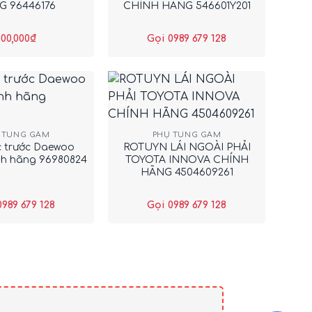
 96446176
CHÍNH HÃNG 546601Y201
00,000
₫
Gọi 0989 679 128
HOT
+
 TÙNG GẦM
PHỤ TÙNG GẦM
c trước Daewoo
ROTUYN LÁI NGOÀI PHẢI
nh hãng 96980824
TOYOTA INNOVA CHÍNH
HÃNG 4504609261
0989 679 128
Gọi 0989 679 128