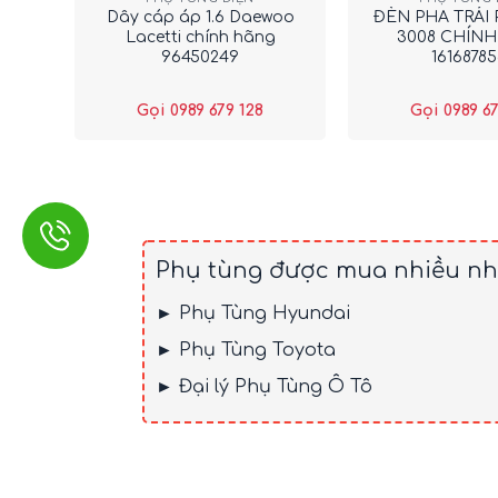
Dây cáp áp 1.6 Daewoo
ĐÈN PHA TRÁI
Lacetti chính hãng
3008 CHÍN
96450249
1616878
Gọi 0989 679 128
Gọi 0989 67
Phụ tùng được mua nhiều nh
► Phụ Tùng Hyundai
► Phụ Tùng Toyota
► Đại lý Phụ Tùng Ô Tô