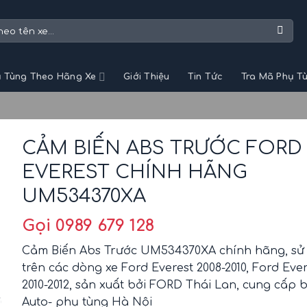
 Tùng Theo Hãng Xe
Giới Thiệu
Tin Tức
Tra Mã Phụ T
CẢM BIẾN ABS TRƯỚC FORD
EVEREST CHÍNH HÃNG
UM534370XA
Gọi 0989 679 128
Cảm Biến Abs Trước UM534370XA chính hãng, sử
trên các dòng xe Ford Everest 2008-2010, Ford Eve
2010-2012, sản xuất bởi FORD Thái Lan, cung cấp 
Auto- phụ tùng Hà Nội