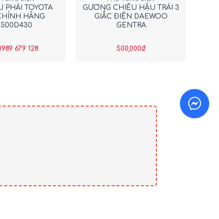
 PHẢI TOYOTA
GƯƠNG CHIẾU HẬU TRÁI 3
CHÍNH HÃNG
GIẮC ĐIỆN DAEWOO
5500D430
GENTRA
0989 679 128
500,000
₫