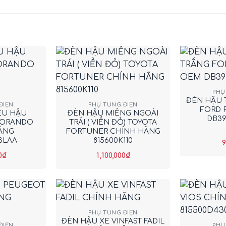
+
+
PHỤ
ĐÈN HẬU 
ĐIỆN
PHỤ TÙNG ĐIỆN
FORD 
ẾU HẬU
ĐÈN HẬU MIẾNG NGOÀI
DB39
KORANDO
TRÁI ( VIỀN ĐỎ) TOYOTA
ÃNG
FORTUNER CHÍNH HÃNG
3LAA
815600K110
9
0
₫
1,100,000
₫
+
+
PHỤ TÙNG ĐIỆN
ĐÈN HẬU XE VINFAST FADIL
ĐIỆN
PHỤ