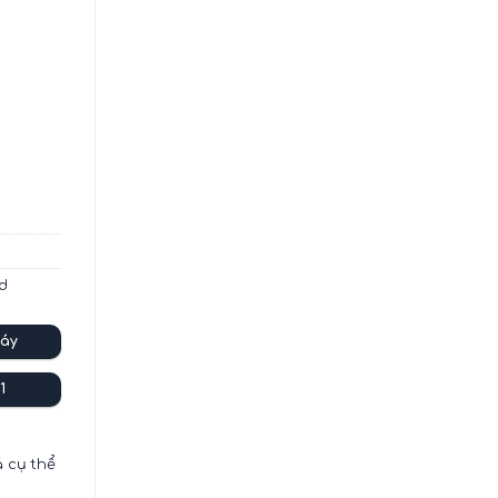
rd
áy
1
á cụ thể