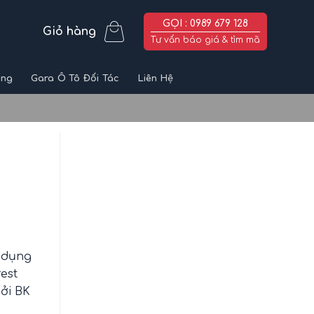
GỌI : 0989 679 128
Giỏ hàng
Tư vấn báo giá & tìm mã
ùng
Gara Ô Tô Đối Tác
Liên Hệ
 dụng
rest
bởi BK