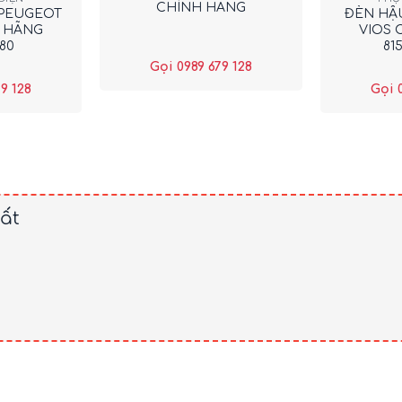
CHÍNH HÃNG
 PEUGEOT
ĐÈN HẬU
H HÃNG
VIOS 
580
81
Gọi 0989 679 128
9 128
Gọi 
ất