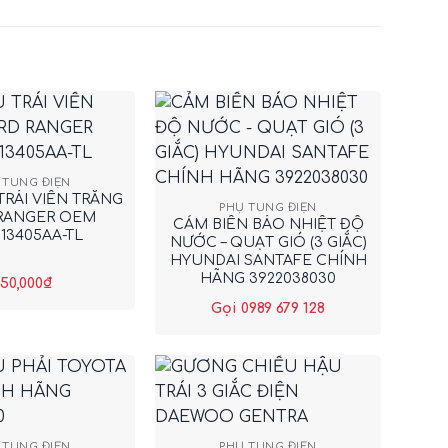
+
 TÙNG ĐIỆN
TRÁI VIỀN TRẮNG
PHỤ TÙNG ĐIỆN
RANGER OEM
CẢM BIẾN BÁO NHIỆT ĐỘ
13405AA-TL
NƯỚC – QUẠT GIÓ (3 GIẮC)
HYUNDAI SANTAFE CHÍNH
HÃNG 3922038030
50,000
₫
Gọi 0989 679 128
+
 TÙNG ĐIỆN
PHỤ TÙNG ĐIỆN