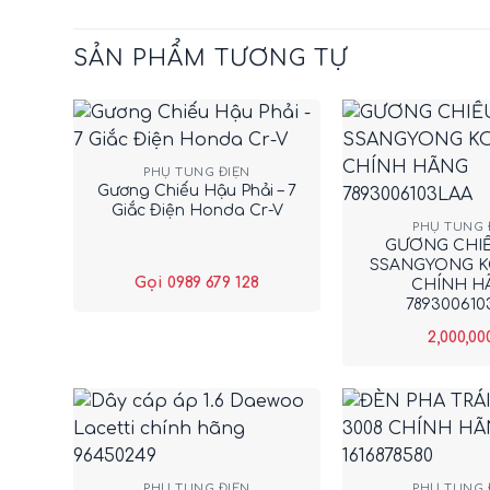
SẢN PHẨM TƯƠNG TỰ
+
PHỤ TÙNG ĐIỆN
+
Gương Chiếu Hậu Phải – 7
Giắc Điện Honda Cr-V
PHỤ TÙNG 
GƯƠNG CHI
SSANGYONG 
Gọi 0989 679 128
CHÍNH H
789300610
2,000,00
+
+
PHỤ TÙNG ĐIỆN
PHỤ TÙNG 