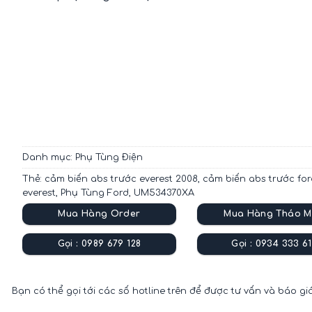
Danh mục:
Phụ Tùng Điện
Thẻ:
cảm biến abs trước everest 2008
,
cảm biến abs trước fo
everest
,
Phụ Tùng Ford
,
UM534370XA
Mua Hàng Order
Mua Hàng Tháo M
Gọi : 0989 679 128
Gọi : 0934 333 61
Bạn có thể gọi tới các số hotline trên để được tư vấn và báo gi