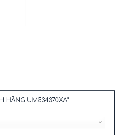
ÍNH HÃNG UM534370XA”