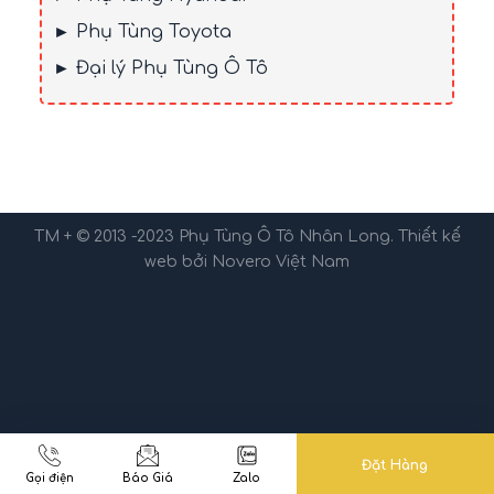
► Phụ Tùng Toyota
► Đại lý Phụ Tùng Ô Tô
TM + © 2013 -2023
Phụ Tùng Ô Tô Nhân Long
. Thiết kế
web bởi
Novero Việt Nam
Đặt Hàng
Gọi điện
Báo Giá
Zalo