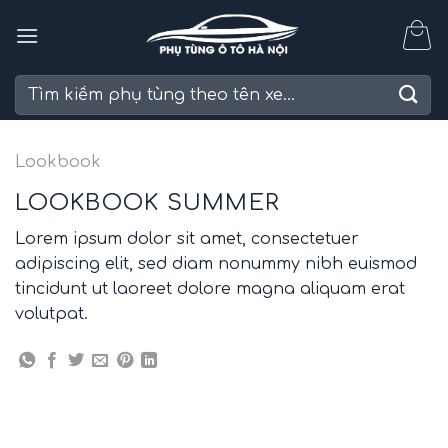
Skip
to
content
Tìm
kiếm:
Lookbook
LOOKBOOK SUMMER
Lorem ipsum dolor sit amet, consectetuer
adipiscing elit, sed diam nonummy nibh euismod
tincidunt ut laoreet dolore magna aliquam erat
volutpat.