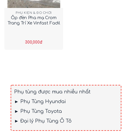
PHỤ KIỆN & ĐỒ CHƠI
Ốp đèn Pha mạ Crom
Trang Trí Xe Vinfast Fadil
300,000
₫
Phụ tùng được mua nhiều nhất
► Phụ Tùng Hyundai
► Phụ Tùng Toyota
► Đại lý Phụ Tùng Ô Tô