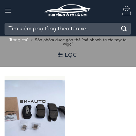
Skip
to
content
Tìm
kiếm:
Trang chủ
Sản phẩm được gắn thẻ “má phanh trước toyota
wigo”
LỌC