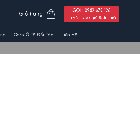
GỌI : 0989 679 128
Giỏ hàng
Tư vấn báo giá & tìm mã
ùng
Gara Ô Tô Đối Tác
Liên Hệ