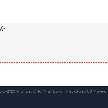
ất
013 -2023
Phụ Tùng Ô Tô Nhân Long
. Thiết kế web bởi
Novero 