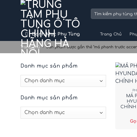
Skip
to
Tìm
kiếm:
content
Danh Mục Phụ Tùng
Trang Chủ
Phụ
Trang chủ
Sản phẩm được gắn thẻ “má phanh trước accen
Danh mục sản phẩm
+
P
MÁ 
Danh mục sản phẩm
HYU
CHÍNH 
Gọi