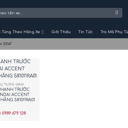
 Tùng Theo Hãng Xe
Giới Thiệu
Tin Tức
Tra Mã Phụ T
t 2014”
HỤ TÙNG GẦM
PHANH TRƯỚC
NDAI ACCENT
HÃNG 581011RA01
 0989 679 128