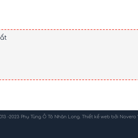
ất
013 -2023
Phụ Tùng Ô Tô Nhân Long
. Thiết kế web bởi
Novero 