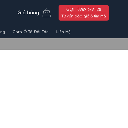
GỌI : 0989 679 128
Giỏ hàng
Tư vấn báo giá & tìm mã
ùng
Gara Ô Tô Đối Tác
Liên Hệ