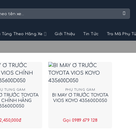
 Tùng Theo Hãng Xe
Giới Thiệu
Tin Tức
Tra Mã Phụ T
+
HỤ TÙNG GẦM
PHỤ TÙNG GẦM
 Ơ TRƯỚC TOYOTA
BI MAY Ơ TRƯỚC TOYOTA
S CHÍNH HÃNG
VIOS KOYO 435600D050
35600D050
2,450,000
₫
Gọi 0989 679 128