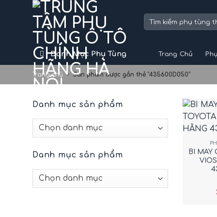
Skip
to
Tìm
kiếm:
content
Danh Mục Phụ Tùng
Trang Chủ
Phụ
Trang chủ
Sản phẩm được gắn thẻ “435600D050”
Danh mục sản phẩm
+
P
BI MAY
Danh mục sản phẩm
VIO
4