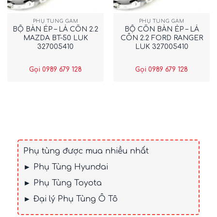
PHỤ TÙNG GẦM
PHỤ TÙNG GẦM
BỘ BÀN ÉP – LÁ CÔN 2.2
BỘ CÔN BÀN ÉP – LÁ
MAZDA BT-50 LUK
CÔN 2.2 FORD RANGER
327005410
LUK 327005410
Gọi 0989 679 128
Gọi 0989 679 128
Phụ tùng được mua nhiều nhất
► Phụ Tùng Hyundai
► Phụ Tùng Toyota
► Đại lý Phụ Tùng Ô Tô