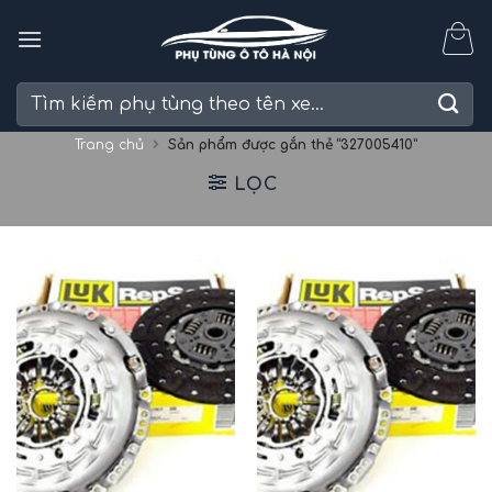
Skip
to
content
Tìm
kiếm:
Trang chủ
Sản phẩm được gắn thẻ “327005410”
LỌC